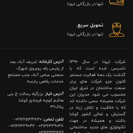
تنها در بازرگانی لیونا
تحویل سریع.
تنها در بازرگانی لیونا
شرکت لیونا در سال 1390
آدرس کارخانه:
شریف آباد، بعد
تاسیس شده است که با
از پلیس راه، روبروی شهرک
گذشت یک دهه فعالیت مستمر
صنعتی عباس آباد، جنب مجتمع
اکنون جزو شرکت های برتر
خدمات رفاهی پارسه.
صنعت ساختمان در شرق ایران
آدرس انبار:
بزرگراه رسالت خ بنی
محسوب می شود. مدیران این
هاشم کوچه فرجادی کوشا
شرکت همیشه سعی داشته اند
پلاک۳۶
که با خلاقیت و تلاش زیاد در
گسترش و تعالی کشور کوشا
تلفن تماس:
02122534830 -
باشند و همیشه در جهت
02126329048 - 02126329042 -
تکنولوژی های جدید ساختمانی
02122331259