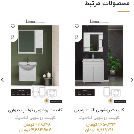
محصولات مرتبط
کابینت روشویی آنیتا زمینی
کابینت روشویی تولیپ دیواری
کابینت روشویی کلاسیک
کابینت روشویی کلاسیک
1,650,394
تومان
–
938,148
تومان
–
5,669,716
تومان
4,283,954
تومان