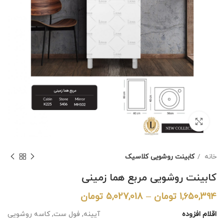
برای بزرگنمایی کلیک کنید
خانه
کابینت روشویی کلاسیک
کابینت روشویی مربع هما زمینی
1,650,394
تومان
–
5,027,018
تومان
اقلام افزوده
آیینه, فول ست, کاسه روشویی