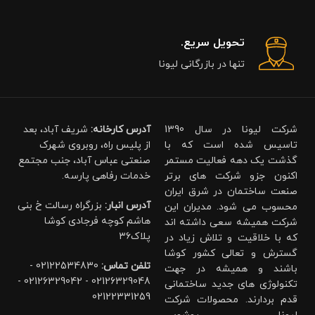
تحویل سریع.
تنها در بازرگانی لیونا
شرکت لیونا در سال 1390
آدرس کارخانه:
شریف آباد، بعد
تاسیس شده است که با
از پلیس راه، روبروی شهرک
گذشت یک دهه فعالیت مستمر
صنعتی عباس آباد، جنب مجتمع
اکنون جزو شرکت های برتر
خدمات رفاهی پارسه.
صنعت ساختمان در شرق ایران
آدرس انبار:
بزرگراه رسالت خ بنی
محسوب می شود. مدیران این
هاشم کوچه فرجادی کوشا
شرکت همیشه سعی داشته اند
پلاک۳۶
که با خلاقیت و تلاش زیاد در
گسترش و تعالی کشور کوشا
تلفن تماس:
02122534830 -
باشند و همیشه در جهت
02126329048 - 02126329042 -
تکنولوژی های جدید ساختمانی
02122331259
قدم بردارند. محصولات شرکت