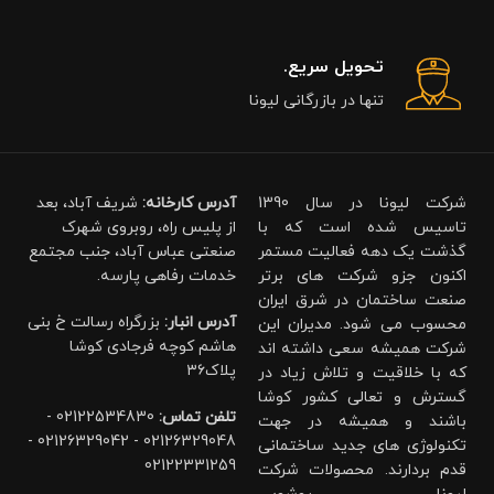
تحویل سریع.
تنها در بازرگانی لیونا
شرکت لیونا در سال 1390
آدرس کارخانه:
شریف آباد، بعد
تاسیس شده است که با
از پلیس راه، روبروی شهرک
گذشت یک دهه فعالیت مستمر
صنعتی عباس آباد، جنب مجتمع
اکنون جزو شرکت های برتر
خدمات رفاهی پارسه.
صنعت ساختمان در شرق ایران
آدرس انبار:
بزرگراه رسالت خ بنی
محسوب می شود. مدیران این
هاشم کوچه فرجادی کوشا
شرکت همیشه سعی داشته اند
پلاک۳۶
که با خلاقیت و تلاش زیاد در
گسترش و تعالی کشور کوشا
تلفن تماس:
02122534830 -
باشند و همیشه در جهت
02126329048 - 02126329042 -
تکنولوژی های جدید ساختمانی
02122331259
قدم بردارند. محصولات شرکت