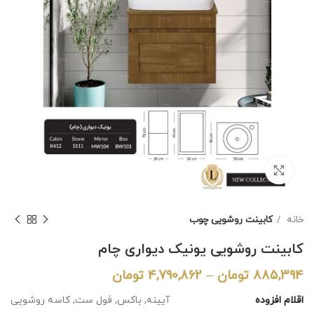
برای بزرگنمایی کلیک کنید
خانه
کابینت روشویی چوب
کابینت روشویی یونیک دیواری چام
885,394
تومان
–
4,790,862
تومان
اقلام افزوده
آیینه, باکس, فول ست, کاسه روشویی