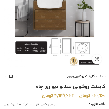
برای بزرگنمایی کلیک کنید
خانه
کابینت روشویی چوب
کابینت روشویی میلانو دیواری چام
949,960
تومان
–
4,947,642
تومان
اقلام افزوده
آیینه, باکس, فول ست, کاسه روشویی