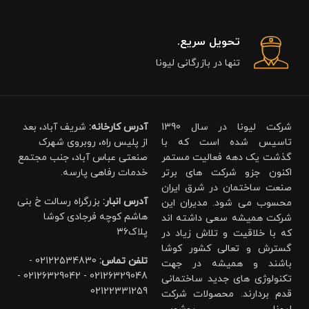
تحویل سریع.
تنها در بازرگانی لیونا
شرکت لیونا در سال 1390
آدرس کارخانه:
شریف آباد، بعد
تاسیس شده است که با
از پلیس راه، روبروی شهرک
گذشت یک دهه فعالیت مستمر
صنعتی عباس آباد، جنب مجتمع
اکنون جزو شرکت های برتر
خدمات رفاهی پارسه.
صنعت ساختمان در شرق ایران
آدرس انبار:
بزرگراه رسالت خ بنی
محسوب می شود. مدیران این
هاشم کوچه فرجادی کوشا
شرکت همیشه سعی داشته اند
پلاک۳۶
که با خلاقیت و تلاش زیاد در
گسترش و تعالی کشور کوشا
تلفن تماس:
02122534830 -
باشند و همیشه در جهت
02126329048 - 02126329042 -
تکنولوژی های جدید ساختمانی
02122331259
قدم بردارند. محصولات شرکت