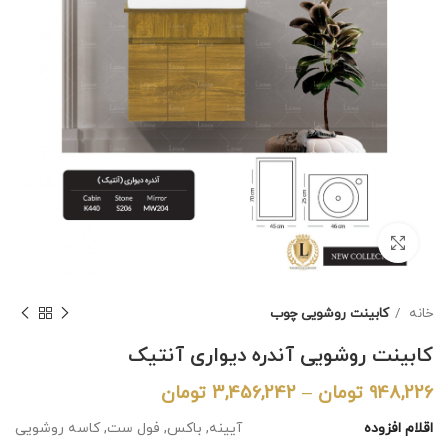
برای بزرگنمایی کلیک کنید
خانه
کابینت روشویی چوب
کابینت روشویی آندره دیواری آنتیک
948,226
تومان
–
3,456,242
تومان
اقلام افزوده
آیینه, باکس, فول ست, کاسه روشویی