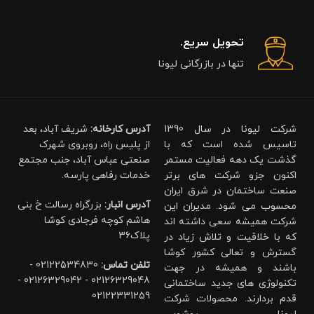
تحویل سریع.
تنها در بازرگانی لیونا
شرکت لیونا در سال 1390
آدرس کارخانه:
شریف آباد، بعد
تاسیس شده است که با
از پلیس راه، روبروی شهرک
گذشت یک دهه فعالیت مستمر
صنعتی عباس آباد، جنب مجتمع
اکنون جزو شرکت های برتر
خدمات رفاهی پارسه.
صنعت ساختمان در شرق ایران
آدرس انبار:
بزرگراه رسالت خ بنی
محسوب می شود. مدیران این
هاشم کوچه فرجادی کوشا
شرکت همیشه سعی داشته اند
پلاک۳۶
که با خلاقیت و تلاش زیاد در
گسترش و تعالی کشور کوشا
تلفن تماس:
02122534830 -
باشند و همیشه در جهت
02126329048 - 02126329042 -
تکنولوژی های جدید ساختمانی
02122331259
قدم بردارند. محصولات شرکت