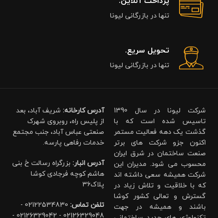
پرداخت آنلاین.
تنها در بازرگانی لیونا
تحویل سریع.
تنها در بازرگانی لیونا
شرکت لیونا در سال 1390
آدرس کارخانه:
شریف آباد، بعد
تاسیس شده است که با
از پلیس راه، روبروی شهرک
گذشت یک دهه فعالیت مستمر
صنعتی عباس آباد، جنب مجتمع
اکنون جزو شرکت های برتر
خدمات رفاهی پارسه.
صنعت ساختمان در شرق ایران
آدرس انبار:
بزرگراه رسالت خ بنی
محسوب می شود. مدیران این
هاشم کوچه فرجادی کوشا
شرکت همیشه سعی داشته اند
پلاک۳۶
که با خلاقیت و تلاش زیاد در
گسترش و تعالی کشور کوشا
تلفن تماس:
02122534830 -
باشند و همیشه در جهت
02126329048 - 02126329042 -
تکنولوژی های جدید ساختمانی