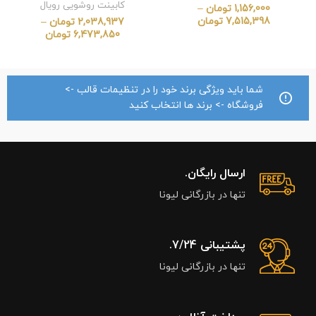
کابینت روشویی رویال
1,156,000
تومان
–
7,515,398
تومان
2,038,937
تومان
–
6,473,850
تومان
شما باید ویژگی برند خود را در تنظیمات قالب ->
فروشگاه -> برند ها انتخاب کنید
ارسال رایگان.
تنها در بازرگانی لیونا
پشتیبانی 7/24.
تنها در بازرگانی لیونا